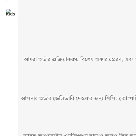
আমরা অর্ডার প্রক্রিয়াকরণ, বিশেষ অফার প্রেরণ, এব
আপনার অর্ডার ডেলিভারি দেওয়ার জন্য শিপিং কোম্প