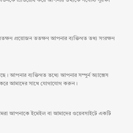
র্তনকে প্রতিরোধ করে আপনার তথ্যকে সর্বোচ্চ সুরক্ষা
ক্ষণ প্রয়োজন ততক্ষণ আপনার ব্যক্তিগত তথ্য সংরক্ষণ
ছে। আপনার ব্যক্তিগত তথ্যে আপনার সম্পুর্ন অ্যাক্সেস
া করে আমাদের সাথে যোগাযোগ করুন।
 আমরা আপনাকে ইমেইল বা আমাদের ওয়েবসাইটে একটি