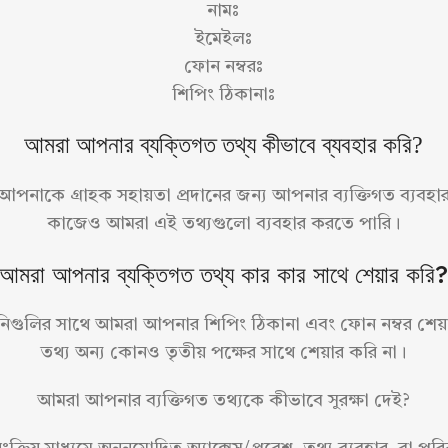
নামঃ
ইমেইলঃ
ফোন নম্বরঃ
শিপিং ঠিকানাঃ
আমরা আপনার ব্যক্তিগত তথ্য কীভাবে ব্যবহার করি?
ং আপনাকে গ্রাহক সহায়তা প্রদানের জন্য আপনার ব্যক্তিগত ব্যব
কাজেও আমরা এই তথ্যগুলো ব্যবহার করতে পারি।
আমরা আপনার ব্যক্তিগত তথ্য কার কার সাথে শেয়ার করি?
ানিগুলির সাথে আমরা আপনার শিপিং ঠিকানা এবং ফোন নম্বর শেয়
তথ্য অন্য কোনও তৃতীয় পক্ষের সাথে শেয়ার করি না।
আমরা আপনার ব্যক্তিগত তথ্যকে কীভাবে সুরক্ষা দেই?