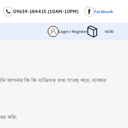
09639-184415 (10AM-10PM)
Facebook
Login / Register
৳
0.00
ানি আপনার কি কি ব্যক্তিগত তথ্য সংগ্রহ করে, ব্যবহার
্রহ করি: