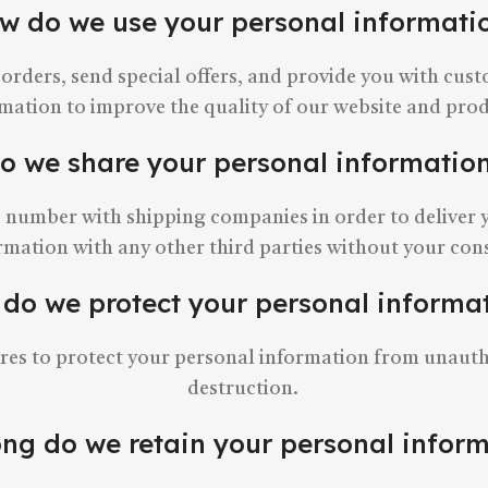
w do we use your personal informati
orders, send special offers, and provide you with cu
mation to improve the quality of our website and prod
 we share your personal information
number with shipping companies in order to deliver y
rmation with any other third parties without your con
do we protect your personal informa
es to protect your personal information from unauthor
destruction.
ng do we retain your personal infor