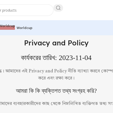
Worldcup
Privacy and Policy
কার্যকরের তারিখ: 2023-11-04
বদ্ধ। আমাদের এই Privacy and Policy নীতি ব্যাখ্যা করবে কোম্প
করে এবং রক্ষা করে।
আমরা কি কি ব্যক্তিগত তথ্য সংগ্রহ করি?
াদের ব্যবহারকারীদের কাছ থেকে নিম্নলিখিত ব্যক্তিগত তথ্য সংগ