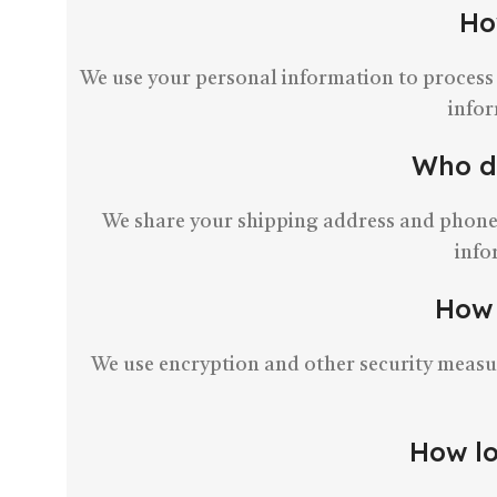
Ho
We use your personal information to process 
infor
Who do
We share your shipping address and phone 
info
How 
We use encryption and other security measur
How lo