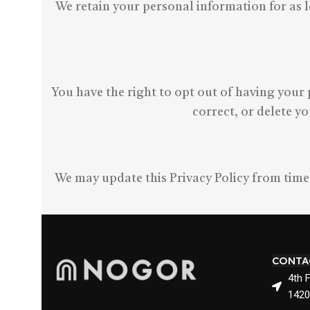
We retain your personal information for as 
You have the right to opt out of having your
correct, or delete y
We may update this Privacy Policy from time 
CONTA
4th 
1420